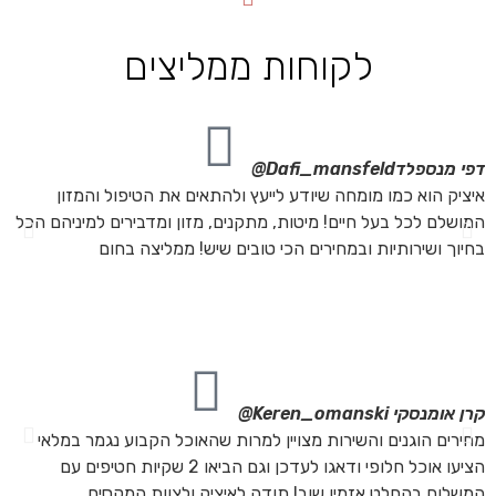
לקוחות ממליצים
דפי מנספלד
Dafi_mansfeld@
אי
איציק הוא כמו מומחה שיודע לייעץ ולהתאים את הטיפול והמזון
אנ
המושלם לכל בעל חיים! מיטות, מתקנים, מזון ומדבירים למיניהם הכל
חת
בחיוך ושירותיות ובמחירים הכי טובים שיש! ממליצה בחום
הת
מה
מת
את
קרן אומנסקי
Keren_omanski@
פנ
מחירים הוגנים והשירות מצויין למרות שהאוכל הקבוע נגמר במלאי
הז
הציעו אוכל חלופי ודאגו לעדכן וגם הביאו 2 שקיות חטיפים עם
בד
המשלוח בהחלט אזמין שוב! תודה לאיציק ולצוות המקסים
של