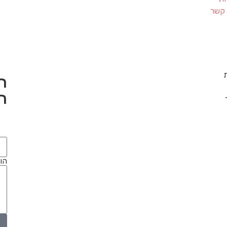
 קשר
ה
ה
הו