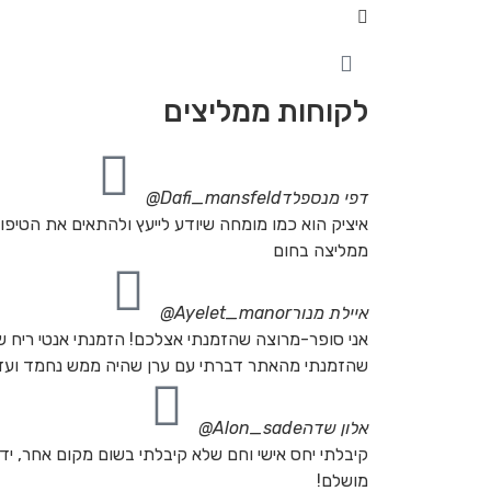
לקוחות ממליצים
דפי מנספלד
Dafi_mansfeld@
איציק הוא כמו מומחה שיודע לייעץ ולהתאים את הטיפול 
ממליצה בחום
איילת מנור
Ayelet_manor@
אני סופר-מרוצה שהזמנתי אצלכם! הזמנתי אנטי ריח שתן
שהזמנתי מהאתר דברתי עם ערן שהיה ממש נחמד ועזר ל
אלון שדה
Alon_sade@
קיבלתי יחס אישי וחם שלא קיבלתי בשום מקום אחר, יד
מושלם!