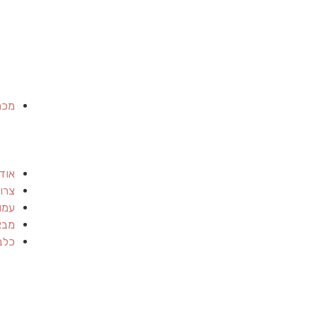
מכר
אוד
צרו
עמו
מבצ
כלב