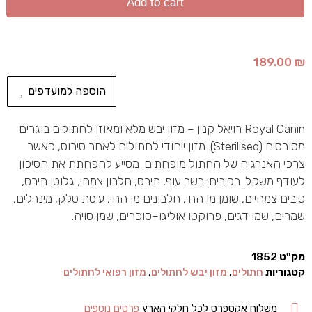
Add to cart
189.00
₪
הוספה למועדפים
Royal Canin רויאל קנין – מזון יבש מלא ומאוזן לחתולים בוגרים
מסורסים (Sterilised). מזון ייחודי לחתולים לאחר סירוס, כאשר
צרכי האנרגיה של החתול מופחתים. מסייע להפחתת את הסיכון
לעודף משקל. רכיבים: בשר עוף, תירס, חלבון צמחי, גלוטן תירס,
סיבים צמחיים, שומן מן החי, חלבונים מן החי, עיסת סלק, מינרלים,
שמרים, שמן דגים, פרוקטו אוליגו–סוכרים, שמן סויה.
מק"ט
1852
קטגוריות
חתולים
,
מזון יבש לחתולים
,
מזון רפואי לחתולים
משלוח אקספרס לכל חלקי הארץ
פרטים נוספים