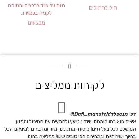
חול לחתולים
מבצעים
לקוחות ממליצים
דפי מנספלד
Dafi_mansfeld@
אי
איציק הוא כמו מומחה שיודע לייעץ ולהתאים את הטיפול והמזון
אנ
המושלם לכל בעל חיים! מיטות, מתקנים, מזון ומדבירים למיניהם הכל
חת
בחיוך ושירותיות ובמחירים הכי טובים שיש! ממליצה בחום
הת