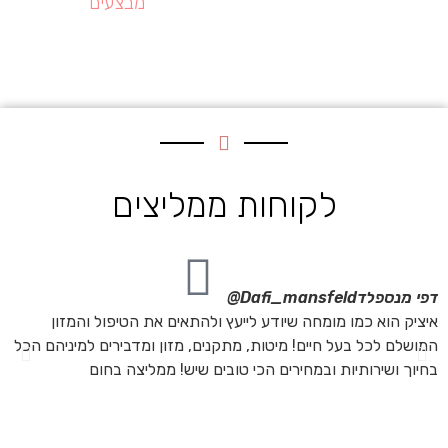
מבצעים
לקוחות ממליצים
דפי מנספלד
Dafi_mansfeld@
אי
איציק הוא כמו מומחה שיודע לייעץ ולהתאים את הטיפול והמזון
אנ
המושלם לכל בעל חיים! מיטות, מתקנים, מזון ומדבירים למיניהם הכל
חת
בחיוך ושירותיות ובמחירים הכי טובים שיש! ממליצה בחום
הת
מה
מת
את