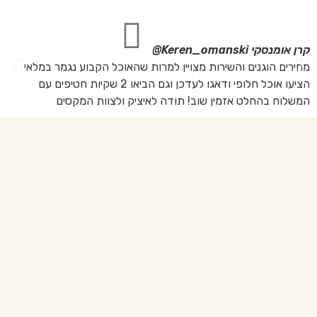
קרן אומנסקי
Keren_omanski@
פנ
מחירים הוגנים והשירות מצויין למרות שהאוכל הקבוע נגמר במלאי
הז
הציעו אוכל חלופי ודאגו לעדכן וגם הביאו 2 שקיות חטיפים עם
בד
המשלוח בהחלט אזמין שוב! תודה לאיציק ולצוות המקסים
של