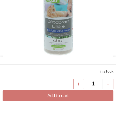
In stock
+
-
Add to cart