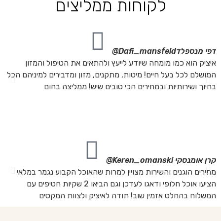
לקוחות ממליצים
דפי מנספלד
Dafi_mansfeld@
אי
איציק הוא כמו מומחה שיודע לייעץ ולהתאים את הטיפול והמזון
אנ
המושלם לכל בעל חיים! מיטות, מתקנים, מזון ומדבירים למיניהם הכל
חת
בחיוך ושירותיות ובמחירים הכי טובים שיש! ממליצה בחום
הת
מה
מת
את
קרן אומנסקי
Keren_omanski@
פנ
מחירים הוגנים והשירות מצויין למרות שהאוכל הקבוע נגמר במלאי
הז
הציעו אוכל חלופי ודאגו לעדכן וגם הביאו 2 שקיות חטיפים עם
בד
המשלוח בהחלט אזמין שוב! תודה לאיציק ולצוות המקסים
של