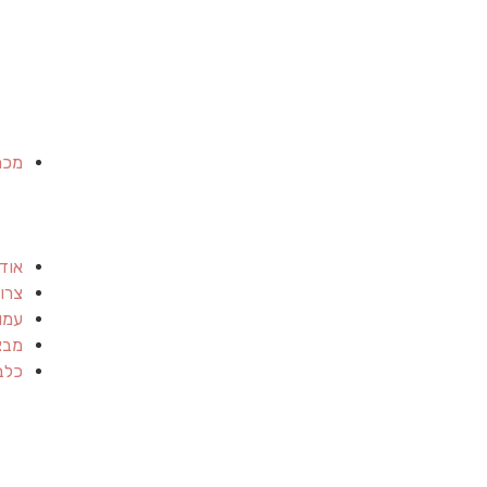
מכר
אוד
צרו
עמו
מבצ
כלב