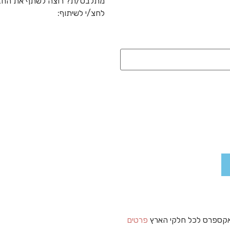
מתלבט/ת? רוצה לשתף את החב
לחצ/י לשיתוף:
קספרס לכל חלקי הארץ
פרטים