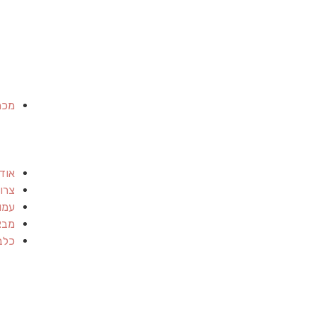
מכר
אוד
צרו
עמו
מבצ
כלב