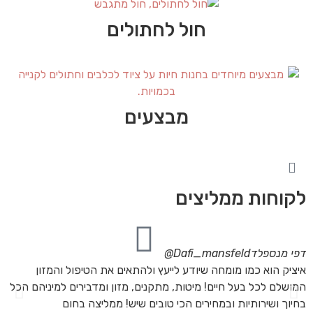
חול לחתולים
מבצעים
לקוחות ממליצים
דפי מנספלד
Dafi_mansfeld@
אי
איציק הוא כמו מומחה שיודע לייעץ ולהתאים את הטיפול והמזון
אנ
המושלם לכל בעל חיים! מיטות, מתקנים, מזון ומדבירים למיניהם הכל
חת
בחיוך ושירותיות ובמחירים הכי טובים שיש! ממליצה בחום
הת