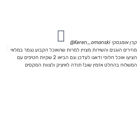
מה
מת
את
קרן אומנסקי
Keren_omanski@
פנ
מחירים הוגנים והשירות מצויין למרות שהאוכל הקבוע נגמר במלאי
הז
הציעו אוכל חלופי ודאגו לעדכן וגם הביאו 2 שקיות חטיפים עם
בד
המשלוח בהחלט אזמין שוב! תודה לאיציק ולצוות המקסים
של