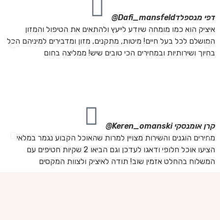
דפי מנספלד
Dafi_mansfeld@
אי
איציק הוא כמו מומחה שיודע לייעץ ולהתאים את הטיפול והמזון
אנ
המושלם לכל בעל חיים! מיטות, מתקנים, מזון ומדבירים למיניהם הכל
חת
בחיוך ושירותיות ובמחירים הכי טובים שיש! ממליצה בחום
הת
מה
מת
את
קרן אומנסקי
Keren_omanski@
פנ
מחירים הוגנים והשירות מצויין למרות שהאוכל הקבוע נגמר במלאי
הז
הציעו אוכל חלופי ודאגו לעדכן וגם הביאו 2 שקיות חטיפים עם
בד
המשלוח בהחלט אזמין שוב! תודה לאיציק ולצוות המקסים
של