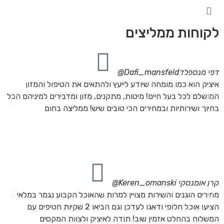
לקוחות ממליצים
דפי מנספלד
Dafi_mansfeld@
אי
איציק הוא כמו מומחה שיודע לייעץ ולהתאים את הטיפול והמזון
אנ
המושלם לכל בעל חיים! מיטות, מתקנים, מזון ומדבירים למיניהם הכל
חת
בחיוך ושירותיות ובמחירים הכי טובים שיש! ממליצה בחום
הת
מה
מת
את
קרן אומנסקי
Keren_omanski@
פנ
מחירים הוגנים והשירות מצויין למרות שהאוכל הקבוע נגמר במלאי
הז
הציעו אוכל חלופי ודאגו לעדכן וגם הביאו 2 שקיות חטיפים עם
בד
המשלוח בהחלט אזמין שוב! תודה לאיציק ולצוות המקסים
של