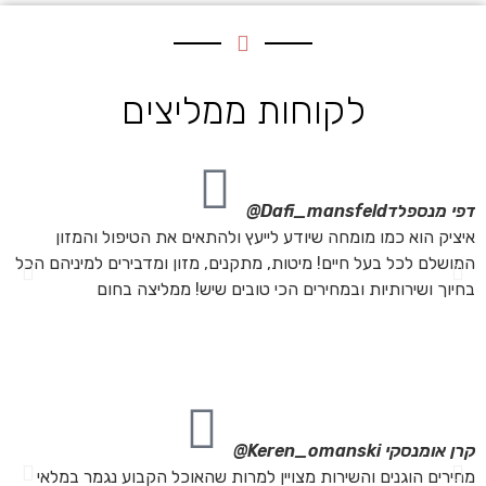
לקוחות ממליצים
דפי מנספלד
Dafi_mansfeld@
אי
איציק הוא כמו מומחה שיודע לייעץ ולהתאים את הטיפול והמזון
אנ
המושלם לכל בעל חיים! מיטות, מתקנים, מזון ומדבירים למיניהם הכל
חת
בחיוך ושירותיות ובמחירים הכי טובים שיש! ממליצה בחום
הת
מה
מת
את
קרן אומנסקי
Keren_omanski@
פנ
מחירים הוגנים והשירות מצויין למרות שהאוכל הקבוע נגמר במלאי
הז