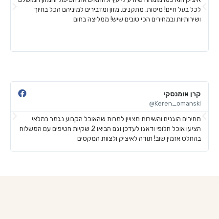
לכל בעל חיים! מיטות, מתקנים, מזון ומדבירים למיניהם הכל בחיוך
ח
ושירותיות ובמחירים הכי טובים שיש! ממליצה בחום
ל
ע
ש
קרן אומנסקי
פ
@
Keren_omanski@
מחירים הוגנים והשירות מצויין למרות שהאוכל הקבוע נגמר במלאי
ה
הציעו אוכל חלופי ודאגו לעדכן וגם הביאו 2 שקיות חטיפים עם המשלוח
ב
בהחלט אזמין שוב! תודה לאיציק ולצוות המקסים
ש