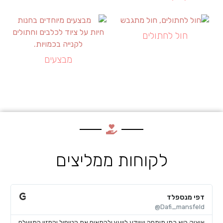
חול לחתולים
מבצעים
לקוחות ממליצים
דפי מנספלד
א
@
Dafi_mansfeld@
איציק הוא כמו מומחה שיודע לייעץ ולהתאים את הטיפול והמזון המושלם
א