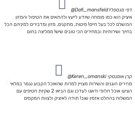
דפי מנספלד
Dafi_mansfeld@
אי
איציק הוא כמו מומחה שיודע לייעץ ולהתאים את הטיפול והמזון
אנ
המושלם לכל בעל חיים! מיטות, מתקנים, מזון ומדבירים למיניהם הכל
חת
בחיוך ושירותיות ובמחירים הכי טובים שיש! ממליצה בחום
הת
מה
מת
את
קרן אומנסקי
Keren_omanski@
פנ
מחירים הוגנים והשירות מצויין למרות שהאוכל הקבוע נגמר במלאי
הז
הציעו אוכל חלופי ודאגו לעדכן וגם הביאו 2 שקיות חטיפים עם
בד
המשלוח בהחלט אזמין שוב! תודה לאיציק ולצוות המקסים
של