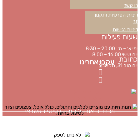
רו קשר
מדיניות
דיניות הפרטיות ותקנון
תר
דיניות נגישות
שעות פעילות
ימי א׳ – ה׳ 20:00 – 8:30
יום שישי 16:00 – 8:00
כתובת
עקבו אחרינו
יום טוב 31, תל אביב
מכבדים את כל סוגי כרטיסי האשראי
האתר מתוחזק על ידי