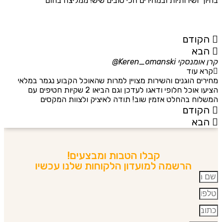
בחיוך ושירותיות ובמחירים הכי טובים שיש! ממליצה בחום
הת
מה
מת
א
הקודם
הבא
קרן אומנסקי
Keren_omanski@
פנ
קרא עוד
מחירים הוגנים והשירות מצויין למרות שהאוכל הקבוע נגמר במלאי
הז
הציעו אוכל חלופי ודאגו לעדכן וגם הביאו 2 שקיות חטיפים עם
בד
המשלוח בהחלט אזמין שוב! תודה לאיציק ולצוות המקסים
של
הקודם
הבא
קבלו הטבות ומבצעים!
הרשמה למועדון הלקוחות שלנו עכשיו