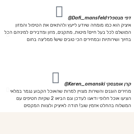
דפי מנספלד
Dafi_mansfeld@
אי
איציק הוא כמו מומחה שיודע לייעץ ולהתאים את הטיפול והמזון
אנ
המושלם לכל בעל חיים! מיטות, מתקנים, מזון ומדבירים למיניהם הכל
חת
בחיוך ושירותיות ובמחירים הכי טובים שיש! ממליצה בחום
הת
מה
מת
את
קרן אומנסקי
Keren_omanski@
פנ
מחירים הוגנים והשירות מצויין למרות שהאוכל הקבוע נגמר במלאי
הז
הציעו אוכל חלופי ודאגו לעדכן וגם הביאו 2 שקיות חטיפים עם
בד
המשלוח בהחלט אזמין שוב! תודה לאיציק ולצוות המקסים
של