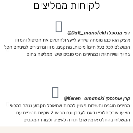
לקוחות ממליצים
דפי מנספלד
Dafi_mansfeld@
אי
איציק הוא כמו מומחה שיודע לייעץ ולהתאים את הטיפול והמזון
אנ
המושלם לכל בעל חיים! מיטות, מתקנים, מזון ומדבירים למיניהם הכל
חת
בחיוך ושירותיות ובמחירים הכי טובים שיש! ממליצה בחום
הת
מה
מת
את
קרן אומנסקי
Keren_omanski@
פנ
מחירים הוגנים והשירות מצויין למרות שהאוכל הקבוע נגמר במלאי
הז
הציעו אוכל חלופי ודאגו לעדכן וגם הביאו 2 שקיות חטיפים עם
בד
המשלוח בהחלט אזמין שוב! תודה לאיציק ולצוות המקסים
של