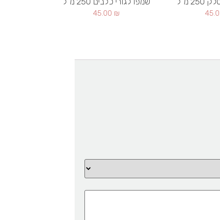
2 מ"ל
שמפו לגורי כלבים 250 מ"ל
45.00
₪
45.