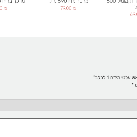
שמפו טבעי לוונדר וקמומיל 500
מרכך מזין 590 מ"ל
מרכך בריח טלק 50
ל
00
₪
79.00
₪
69
ם
*