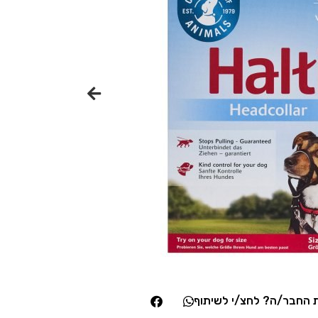
החבר/ה? לחצ/י לשיתוף: