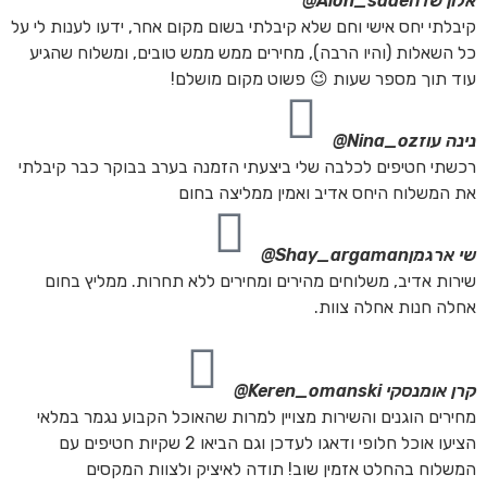
אלון שדה
Alon_sade@
קיבלתי יחס אישי וחם שלא קיבלתי בשום מקום אחר, ידעו לענות לי על
כל השאלות (והיו הרבה), מחירים ממש ממש טובים, ומשלוח שהגיע
עוד תוך מספר שעות 😉 פשוט מקום מושלם!
נינה עוז
Nina_oz@
רכשתי חטיפים לכלבה שלי ביצעתי הזמנה בערב בבוקר כבר קיבלתי
את המשלוח היחס אדיב ואמין ממליצה בחום
שי ארגמן
Shay_argaman@
שירות אדיב, משלוחים מהירים ומחירים ללא תחרות. ממליץ בחום
אחלה חנות אחלה צוות.
קרן אומנסקי
Keren_omanski@
מחירים הוגנים והשירות מצויין למרות שהאוכל הקבוע נגמר במלאי
הציעו אוכל חלופי ודאגו לעדכן וגם הביאו 2 שקיות חטיפים עם
המשלוח בהחלט אזמין שוב! תודה לאיציק ולצוות המקסים