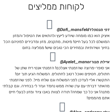
לקוחות ממליצים
דפי מנספלד
Dafi_mansfeld@
איציק הוא כמו מומחה שיודע לייעץ ולהתאים את הטיפול והמזון
המושלם לכל בעל חיים! מיטות, מתקנים, מזון ומדבירים למיניהם הכל
בחיוך ושירותיות ובמחירים הכי טובים שיש! ממליצה בחום
איילת מנור
Ayelet_manor@
אני סופר-מרוצה שהזמנתי אצלכם! הזמנתי אנטי ריח שתן של
חתולים, חטיפים ואוכל רטוב לחתולים. המשלוח הגיע תוך יום!
התקשרו אליי לעדכן לפני המשלוח וגם שלחו מייל. לפני שהזמנתי
מהאתר דברתי עם ערן שהיה ממש נחמד ועזר לי בבחירה. וגם קבלתי
מתנה! אני כל כך שמחה! תודה לצוות באבו ציוד ומזון לבעלי חיים
אתם מהממים!