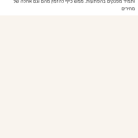
ותמיד מפנקים בהפתעות. ממש כייף להזמין מהם וגם אחלה של
מחירים