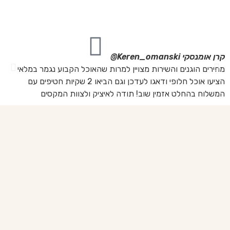
מת
את
קרן אומנסקי
Keren_omanski@
פנ
מחירים הוגנים והשירות מצויין למרות שהאוכל הקבוע נגמר במלאי
הז
הציעו אוכל חלופי ודאגו לעדכן וגם הביאו 2 שקיות חטיפים עם
בד
המשלוח בהחלט אזמין שוב! תודה לאיציק ולצוות המקסים
של