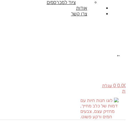
ציוד למכרסמים
אודות
צרו קשר
0.00
0
עגלת
יות