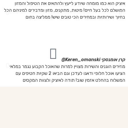
איציק הוא כמו מומחה שיודע לייעץ ולהתאים את הטיפול והמזון
אנ
המושלם לכל בעל חיים! מיטות, מתקנים, מזון ומדבירים למיניהם הכל
חת
בחיוך ושירותיות ובמחירים הכי טובים שיש! ממליצה בחום
הת
מה
מת
את
קרן אומנסקי
Keren_omanski@
פנ
מחירים הוגנים והשירות מצויין למרות שהאוכל הקבוע נגמר במלאי
הז
הציעו אוכל חלופי ודאגו לעדכן וגם הביאו 2 שקיות חטיפים עם
בד
המשלוח בהחלט אזמין שוב! תודה לאיציק ולצוות המקסים
של