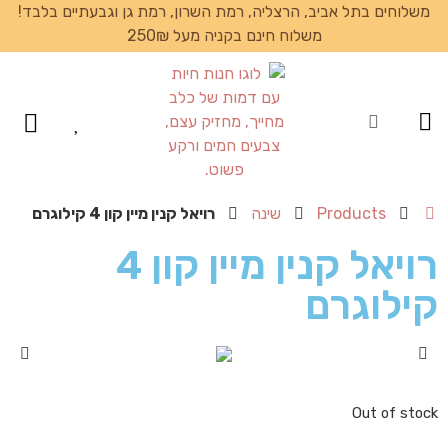
משלוחים בתל אביב, הרצליה, רמת השרון, רמת גן וגבעתיים בלבד!
משלוח חינם בקניה מעל 250₪
עמוד הבית
Products
שינה
רויאל קנין מיין קון 4 קילוגרם
רויאל קנין מיין קון 4
קילוגרם
Out of stock