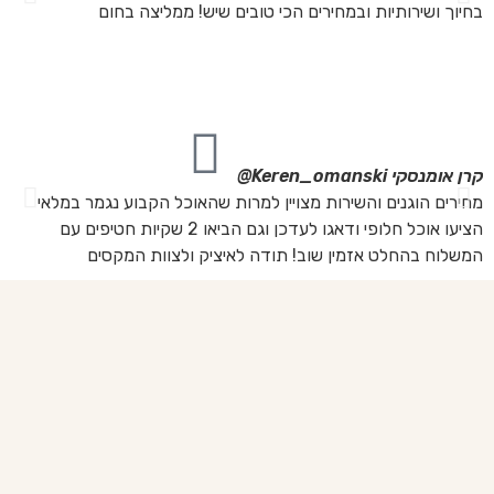
בחיוך ושירותיות ובמחירים הכי טובים שיש! ממליצה בחום
הת
מה
מת
את
קרן אומנסקי
Keren_omanski@
פנ
מחירים הוגנים והשירות מצויין למרות שהאוכל הקבוע נגמר במלאי
הז
הציעו אוכל חלופי ודאגו לעדכן וגם הביאו 2 שקיות חטיפים עם
בד
המשלוח בהחלט אזמין שוב! תודה לאיציק ולצוות המקסים
של