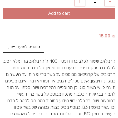
+
-
Add to cart
15.00
₪
הוספה למועדפים
קרנילאב שימור לכלב ברווז ופסיון 400 ג’ קרנילאב מזון מלא רטוב
לכלבים במרקם פטה ובטעם ברווז ופסיון. כל סדרת המזונות
הרטובים של קרנילאב מבוססים על בשר טרי ופירות יער העשירים
בנוגדני חימצון, אינם מכילים דגנים או תפוחי אדמה ואינם מכילים
תוצרי לוואי משום סוג וכן מתוספים במינרלים ושמן סלמון על מנת
לתמוך בבריאות הכלב. המתכון מבוסס על בשר ברווז עשיר
בחומצות שומן רב בלתי רווי הידוע כמוריד רמת הכולסטרול בדם
וכן עשיר בויטמין B3. בנוסף מכיל כמות גבוהה של בשר פסיון
העשיר בויטמין B12, זרחן וסלניום. המזון הרטוב יכול לשמש גם