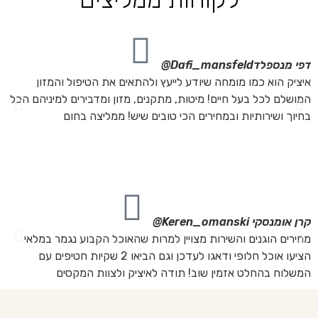
דפי מנספלד
Dafi_mansfeld@
אי
איציק הוא כמו מומחה שיודע לייעץ ולהתאים את הטיפול והמזון
אנ
המושלם לכל בעל חיים! מיטות, מתקנים, מזון ומדבירים למיניהם הכל
חת
בחיוך ושירותיות ובמחירים הכי טובים שיש! ממליצה בחום
הת
מה
מת
את
קרן אומנסקי
Keren_omanski@
פנ
מחירים הוגנים והשירות מצויין למרות שהאוכל הקבוע נגמר במלאי
הז
הציעו אוכל חלופי ודאגו לעדכן וגם הביאו 2 שקיות חטיפים עם
בד
המשלוח בהחלט אזמין שוב! תודה לאיציק ולצוות המקסים
של