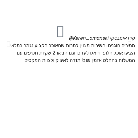
מת
את
קרן אומנסקי
Keren_omanski@
פנ
מחירים הוגנים והשירות מצויין למרות שהאוכל הקבוע נגמר במלאי
הז
הציעו אוכל חלופי ודאגו לעדכן וגם הביאו 2 שקיות חטיפים עם
בד
המשלוח בהחלט אזמין שוב! תודה לאיציק ולצוות המקסים
של