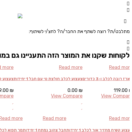
מתלבט/ת? רוצה לשתף את החבר/ה? לחצ/י לשיתוף:
לקוחות שקנו את המוצר הזה התעניינו גם במו
d more
Read more
Read mor
ארז רובה לכלב ו-3 כדורים
צעצוע לכלב חולצת טי עם חבל 1 יחידות
צעצוע קשיח
9.00
₪
0.00
₪
119.00
ompare
View Compare
View Compar
Read more
Read more
Read mor
עצוע קשיח מחזיר אור לכלב 1 יחידות
חבל צהוב נמתח 1 יחידות
מר תפוא לכלב 1 יחי