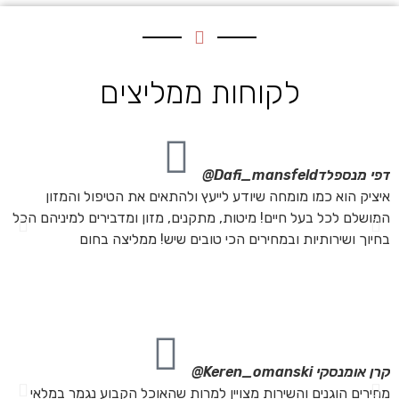
לקוחות ממליצים
דפי מנספלד
Dafi_mansfeld@
אי
איציק הוא כמו מומחה שיודע לייעץ ולהתאים את הטיפול והמזון
אנ
המושלם לכל בעל חיים! מיטות, מתקנים, מזון ומדבירים למיניהם הכל
חת
בחיוך ושירותיות ובמחירים הכי טובים שיש! ממליצה בחום
הת
מה
מת
את
קרן אומנסקי
Keren_omanski@
פנ
מחירים הוגנים והשירות מצויין למרות שהאוכל הקבוע נגמר במלאי
הז