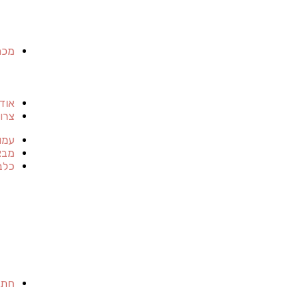
מכר
אוד
צרו
עמו
מבצ
כלב
חתו