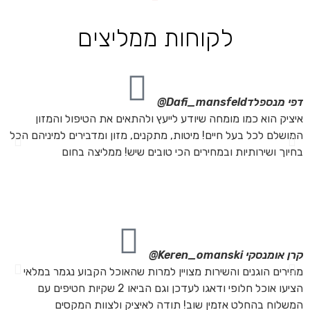
לקוחות ממליצים
דפי מנספלד
Dafi_mansfeld@
אי
איציק הוא כמו מומחה שיודע לייעץ ולהתאים את הטיפול והמזון
אנ
המושלם לכל בעל חיים! מיטות, מתקנים, מזון ומדבירים למיניהם הכל
חת
בחיוך ושירותיות ובמחירים הכי טובים שיש! ממליצה בחום
הת
מה
מת
את
קרן אומנסקי
Keren_omanski@
פנ
מחירים הוגנים והשירות מצויין למרות שהאוכל הקבוע נגמר במלאי
הז
הציעו אוכל חלופי ודאגו לעדכן וגם הביאו 2 שקיות חטיפים עם
בד
המשלוח בהחלט אזמין שוב! תודה לאיציק ולצוות המקסים
של