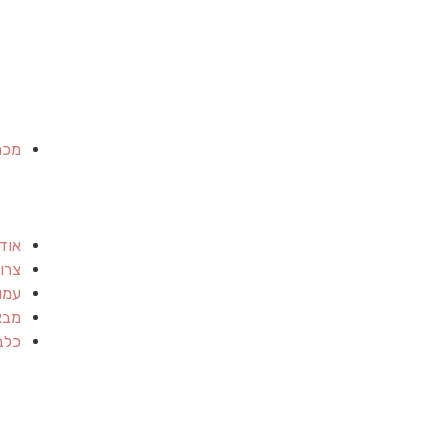
מכר
אוד
צרו
עמו
מבצ
כלב