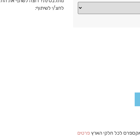
מתלבט/ת? רוצה לשתף את החב
לחצ/י לשיתוף:
קספרס לכל חלקי הארץ
פרטים