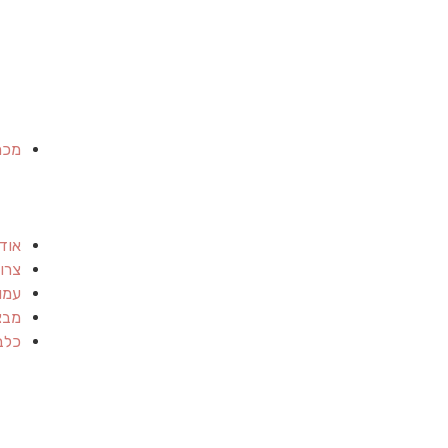
מכר
אוד
צרו
עמו
מבצ
כלב