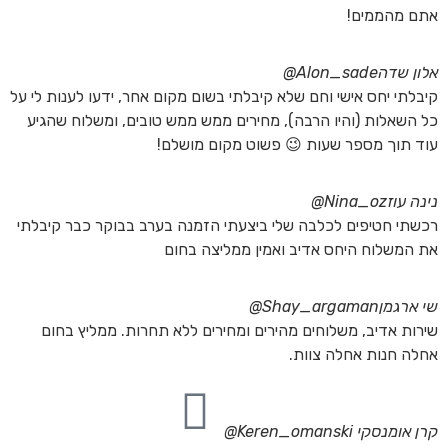
אתם מהממים!
אלון שדה
Alon_sade@
קיבלתי יחס אישי וחם שלא קיבלתי בשום מקום אחר, ידעו לענות לי על
כל השאלות (והיו הרבה), מחירים ממש ממש טובים, ומשלוח שהגיע
עוד תוך מספר שעות 😉 פשוט מקום מושלם!
נינה עוז
Nina_oz@
רכשתי חטיפים לכלבה שלי ביצעתי הזמנה בערב בבוקר כבר קיבלתי
את המשלוח היחס אדיב ואמין ממליצה בחום
שי ארגמן
Shay_argaman@
שירות אדיב, משלוחים מהירים ומחירים ללא תחרות. ממליץ בחום
אחלה חנות אחלה צוות.
קרן אומנסקי
Keren_omanski@