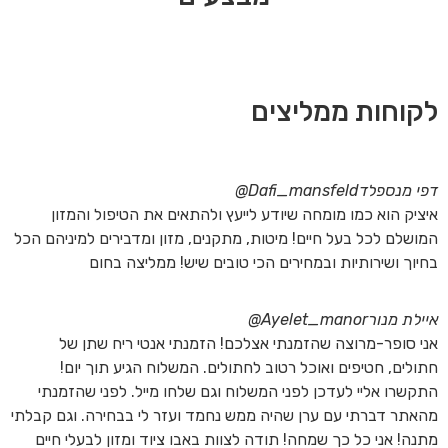
לקוחות ממליצים
דפי מנספלד
Dafi_mansfeld@
איציק הוא כמו מומחה שיודע לייעץ ולהתאים את הטיפול והמזון
המושלם לכל בעל חיים! מיטות, מתקנים, מזון ומדבירים למיניהם הכל
בחיוך ושירותיות ובמחירים הכי טובים שיש! ממליצה בחום
איילת מנור
Ayelet_manor@
אני סופר-מרוצה שהזמנתי אצלכם! הזמנתי אנטי ריח שתן של
חתולים, חטיפים ואוכל רטוב לחתולים. המשלוח הגיע תוך יום!
התקשרו אליי לעדכן לפני המשלוח וגם שלחו מייל. לפני שהזמנתי
מהאתר דברתי עם ערן שהיה ממש נחמד ועזר לי בבחירה. וגם קבלתי
מתנה! אני כל כך שמחה! תודה לצוות באבו ציוד ומזון לבעלי חיים