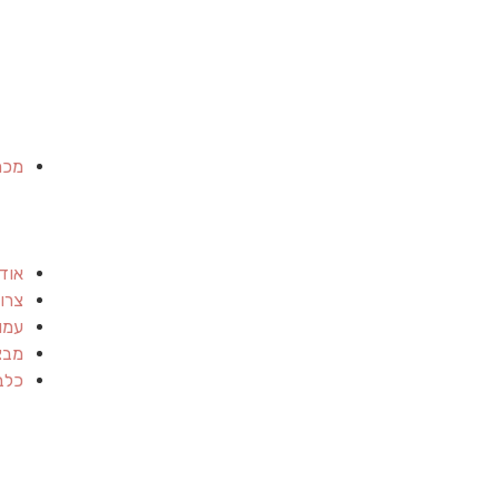
מכר
אוד
צרו
עמו
מבצ
כלב