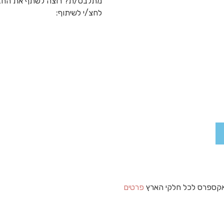
מתלבט/ת? רוצה לשתף את החב
לחצ/י לשיתוף:
קספרס לכל חלקי הארץ
פרטים