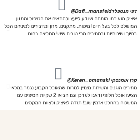
דפי מנספלד
Dafi_mansfeld@
אי
איציק הוא כמו מומחה שיודע לייעץ ולהתאים את הטיפול והמזון
אנ
המושלם לכל בעל חיים! מיטות, מתקנים, מזון ומדבירים למיניהם הכל
חת
בחיוך ושירותיות ובמחירים הכי טובים שיש! ממליצה בחום
הת
מה
מת
את
קרן אומנסקי
Keren_omanski@
פנ
מחירים הוגנים והשירות מצויין למרות שהאוכל הקבוע נגמר במלאי
הז
הציעו אוכל חלופי ודאגו לעדכן וגם הביאו 2 שקיות חטיפים עם
בד
המשלוח בהחלט אזמין שוב! תודה לאיציק ולצוות המקסים
של