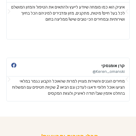
איציק הוא כמו מומחה שיודע לייעץ ולהתאים את הטיפול והמזון המושלם
א
לכל בעל חיים! מיטות, מתקנים, מזון ומדבירים למיניהם הכל בחיוך
ח
ושירותיות ובמחירים הכי טובים שיש! ממליצה בחום
ל
ע
ש
קרן אומנסקי
פ
@
Keren_omanski@
מחירים הוגנים והשירות מצויין למרות שהאוכל הקבוע נגמר במלאי
ה
הציעו אוכל חלופי ודאגו לעדכן וגם הביאו 2 שקיות חטיפים עם המשלוח
ב
בהחלט אזמין שוב! תודה לאיציק ולצוות המקסים
ש