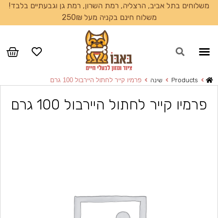
משלוחים בתל אביב, הרצליה, רמת השרון, רמת גן וגבעתיים בלבד!
משלוח חינם בקניה מעל 250₪
עמוד הבית
Products
שינה
פרמיו קייר לחתול היירבול 100 גרם
פרמיו קייר לחתול היירבול 100 גרם