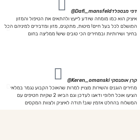
דפי מנספלד
Dafi_mansfeld@
אי
איציק הוא כמו מומחה שיודע לייעץ ולהתאים את הטיפול והמזון
אנ
המושלם לכל בעל חיים! מיטות, מתקנים, מזון ומדבירים למיניהם הכל
חת
בחיוך ושירותיות ובמחירים הכי טובים שיש! ממליצה בחום
הת
מה
מת
את
קרן אומנסקי
Keren_omanski@
פנ
מחירים הוגנים והשירות מצויין למרות שהאוכל הקבוע נגמר במלאי
הז
הציעו אוכל חלופי ודאגו לעדכן וגם הביאו 2 שקיות חטיפים עם
בד
המשלוח בהחלט אזמין שוב! תודה לאיציק ולצוות המקסים
של