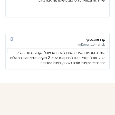
ושירותיות ובמחירים הכי טובים שיש! ממליצה בחום
ל
ע
ש
קרן אומנסקי
פ
@
Keren_omanski@
מחירים הוגנים והשירות מצויין למרות שהאוכל הקבוע נגמר במלאי
ה
הציעו אוכל חלופי ודאגו לעדכן וגם הביאו 2 שקיות חטיפים עם המשלוח
ב
בהחלט אזמין שוב! תודה לאיציק ולצוות המקסים
ש