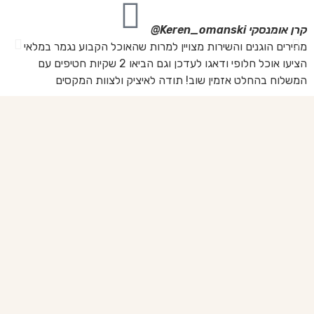
קרן אומנסקי
Keren_omanski@
פנ
מחירים הוגנים והשירות מצויין למרות שהאוכל הקבוע נגמר במלאי
הז
הציעו אוכל חלופי ודאגו לעדכן וגם הביאו 2 שקיות חטיפים עם
בד
המשלוח בהחלט אזמין שוב! תודה לאיציק ולצוות המקסים
של