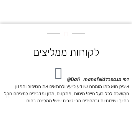
לקוחות ממליצים
דפי מנספלד
Dafi_mansfeld@
אי
איציק הוא כמו מומחה שיודע לייעץ ולהתאים את הטיפול והמזון
אנ
המושלם לכל בעל חיים! מיטות, מתקנים, מזון ומדבירים למיניהם הכל
חת
בחיוך ושירותיות ובמחירים הכי טובים שיש! ממליצה בחום
הת
מה
מת
את