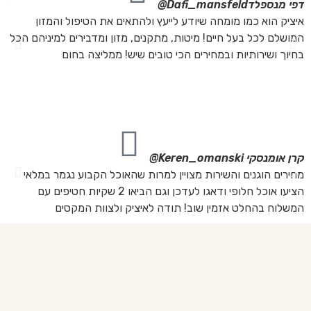
דפי מנספלד
Dafi_mansfeld@
אי
איציק הוא כמו מומחה שיודע לייעץ ולהתאים את הטיפול והמזון
אנ
המושלם לכל בעל חיים! מיטות, מתקנים, מזון ומדבירים למיניהם הכל
חת
בחיוך ושירותיות ובמחירים הכי טובים שיש! ממליצה בחום
הת
מה
מת
את
קרן אומנסקי
Keren_omanski@
פנ
מחירים הוגנים והשירות מצויין למרות שהאוכל הקבוע נגמר במלאי
הז
הציעו אוכל חלופי ודאגו לעדכן וגם הביאו 2 שקיות חטיפים עם
בד
המשלוח בהחלט אזמין שוב! תודה לאיציק ולצוות המקסים
של