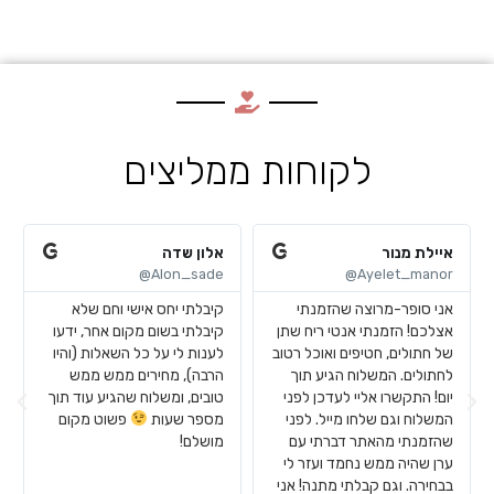
לקוחות ממליצים
איילת מנור
אלון שדה
Alon_sade@
Ayelet_manor@
אני סופר-מרוצה שהזמנתי
קיבלתי יחס אישי וחם שלא
אצלכם! הזמנתי אנטי ריח שתן
קיבלתי בשום מקום אחר, ידעו
של חתולים, חטיפים ואוכל רטוב
לענות לי על כל השאלות (והיו
לחתולים. המשלוח הגיע תוך
הרבה), מחירים ממש ממש
יום! התקשרו אליי לעדכן לפני
טובים, ומשלוח שהגיע עוד תוך
המשלוח וגם שלחו מייל. לפני
מספר שעות
פשוט מקום
שהזמנתי מהאתר דברתי עם
מושלם!
ערן שהיה ממש נחמד ועזר לי
בבחירה. וגם קבלתי מתנה! אני