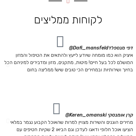
לקוחות ממליצים
דפי מנספלד
Dafi_mansfeld@
אי
איציק הוא כמו מומחה שיודע לייעץ ולהתאים את הטיפול והמזון
אנ
המושלם לכל בעל חיים! מיטות, מתקנים, מזון ומדבירים למיניהם הכל
חת
בחיוך ושירותיות ובמחירים הכי טובים שיש! ממליצה בחום
הת
מה
מת
את
קרן אומנסקי
Keren_omanski@
פנ
מחירים הוגנים והשירות מצויין למרות שהאוכל הקבוע נגמר במלאי
הז
הציעו אוכל חלופי ודאגו לעדכן וגם הביאו 2 שקיות חטיפים עם
בד