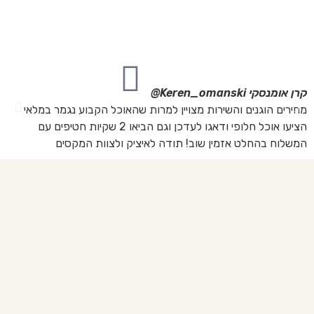
מה
מת
את
קרן אומנסקי
Keren_omanski@
פנ
מחירים הוגנים והשירות מצויין למרות שהאוכל הקבוע נגמר במלאי
הז
הציעו אוכל חלופי ודאגו לעדכן וגם הביאו 2 שקיות חטיפים עם
בד
המשלוח בהחלט אזמין שוב! תודה לאיציק ולצוות המקסים
של