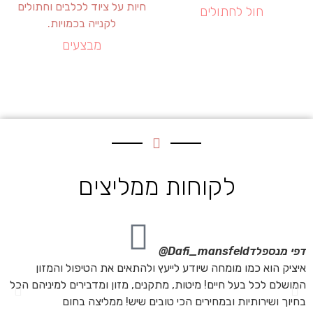
חול לחתולים
מבצעים
לקוחות ממליצים
דפי מנספלד
Dafi_mansfeld@
אי
איציק הוא כמו מומחה שיודע לייעץ ולהתאים את הטיפול והמזון
אנ
המושלם לכל בעל חיים! מיטות, מתקנים, מזון ומדבירים למיניהם הכל
חת
בחיוך ושירותיות ובמחירים הכי טובים שיש! ממליצה בחום
הת