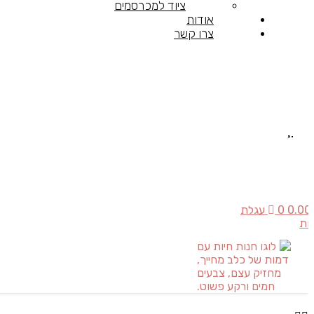
ציוד למכרסמים
אודות
צרו קשר
0.00
0
עגלת
יות