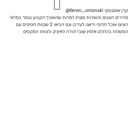
קרן אומנסקי
Keren_omanski@
פנ
מחירים הוגנים והשירות מצויין למרות שהאוכל הקבוע נגמר במלאי
הז
הציעו אוכל חלופי ודאגו לעדכן וגם הביאו 2 שקיות חטיפים עם
בד
המשלוח בהחלט אזמין שוב! תודה לאיציק ולצוות המקסים
של