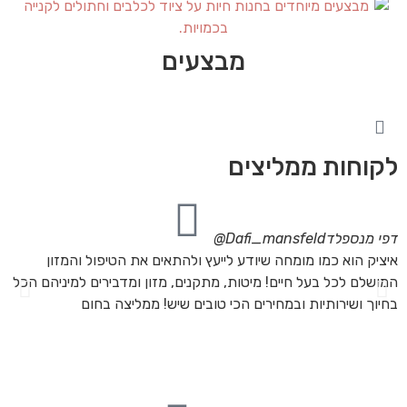
מבצעים
לקוחות ממליצים
דפי מנספלד
Dafi_mansfeld@
אי
איציק הוא כמו מומחה שיודע לייעץ ולהתאים את הטיפול והמזון
אנ
המושלם לכל בעל חיים! מיטות, מתקנים, מזון ומדבירים למיניהם הכל
חת
בחיוך ושירותיות ובמחירים הכי טובים שיש! ממליצה בחום
הת
מה
מת
את