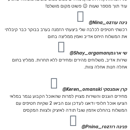
עוד תוך מספר שעות 😉 פשוט מקום מושלם!
נינה עוז
Nina_oz@
רכשתי חטיפים לכלבה שלי ביצעתי הזמנה בערב בבוקר כבר קיבלתי
את המשלוח היחס אדיב ואמין ממליצה בחום
שי ארגמן
Shay_argaman@
שירות אדיב, משלוחים מהירים ומחירים ללא תחרות. ממליץ בחום
אחלה חנות אחלה צוות.
קרן אומנסקי
Keren_omanski@
מחירים הוגנים והשירות מצויין למרות שהאוכל הקבוע נגמר במלאי
הציעו אוכל חלופי ודאגו לעדכן וגם הביאו 2 שקיות חטיפים עם
המשלוח בהחלט אזמין שוב! תודה לאיציק ולצוות המקסים
פנינה רוז
Pnina_roz@