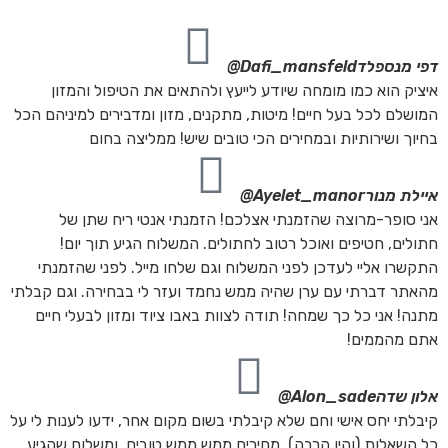
דפי מנספלד
Dafi_mansfeld@
איציק הוא כמו מומחה שיודע לייעץ ולהתאים את הטיפול והמזון
המושלם לכל בעל חיים! מיטות, מתקנים, מזון ומדבירים למיניהם הכל
בחיוך ושירותיות ובמחירים הכי טובים שיש! ממליצה בחום
איילת מנור
Ayelet_manor@
אני סופר-מרוצה שהזמנתי אצלכם! הזמנתי אנטי ריח שתן של
חתולים, חטיפים ואוכל רטוב לחתולים. המשלוח הגיע תוך יום!
התקשרו אליי לעדכן לפני המשלוח וגם שלחו מייל. לפני שהזמנתי
מהאתר דברתי עם ערן שהיה ממש נחמד ועזר לי בבחירה. וגם קבלתי
מתנה! אני כל כך שמחה! תודה לצוות באבו ציוד ומזון לבעלי חיים
אתם מהממים!
אלון שדה
Alon_sade@
קיבלתי יחס אישי וחם שלא קיבלתי בשום מקום אחר, ידעו לענות לי על
כל השאלות (והיו הרבה), מחירים ממש ממש טובים, ומשלוח שהגיע