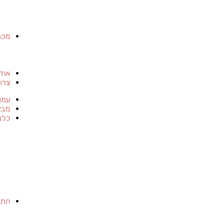
מכר
אוד
צרו
עמו
מבצ
כלב
חתו