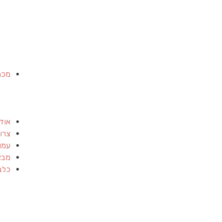
מכר
אוד
צרו
עמו
מבצ
כלב