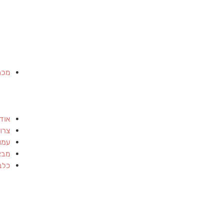
מכר
אוד
צרו
עמו
מבצ
כלב