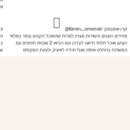
את
קרן אומנסקי
Keren_omanski@
פנ
מחירים הוגנים והשירות מצויין למרות שהאוכל הקבוע נגמר במלאי
הז
הציעו אוכל חלופי ודאגו לעדכן וגם הביאו 2 שקיות חטיפים עם
בד
המשלוח בהחלט אזמין שוב! תודה לאיציק ולצוות המקסים
של