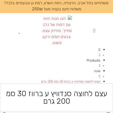
משלוחים בתל אביב, הרצליה, רמת השרון, רמת גן וגבעתיים בלבד!
משלוח חינם בקניה מעל 250₪
עמוד הבית
Products
שינה
עצם לחוצה סנדוויץ ע ברווז 30 סמ 200 גרם
עצם לחוצה סנדוויץ ע ברווז 30 סמ
200 גרם