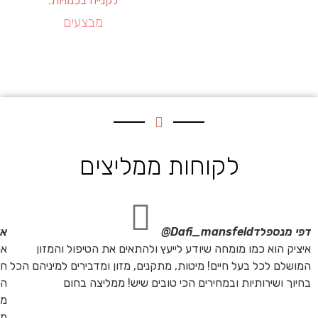
מבצעים
לקוחות ממליצים
דפי מנספלד
Dafi_mansfeld@
אי
איציק הוא כמו מומחה שיודע לייעץ ולהתאים את הטיפול והמזון
אנ
המושלם לכל בעל חיים! מיטות, מתקנים, מזון ומדבירים למיניהם הכל
חת
בחיוך ושירותיות ובמחירים הכי טובים שיש! ממליצה בחום
הת
מה
מת