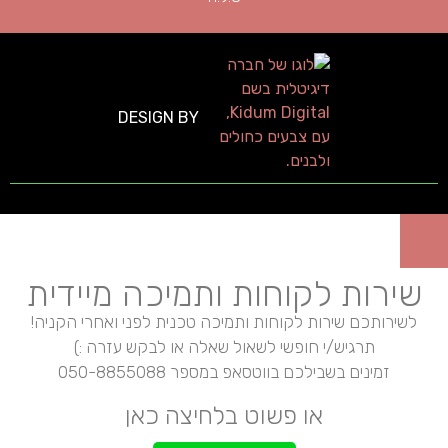
DESIGN BY
שירות לקוחות ותמיכה מיידית
לשירותכם שירות לקוחות ותמיכה טכנית לפני ואחרי הקניה!
תרגיש/י חופשי לשאול שאלה או לבקש עזרה :)
זמינים בשבילכם בווטסאפ במספר 050-8855088
או פשוט בלחיצה כאן