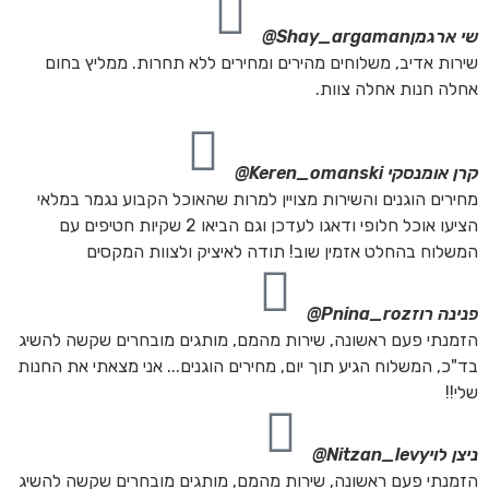
שי ארגמן
Shay_argaman@
שירות אדיב, משלוחים מהירים ומחירים ללא תחרות. ממליץ בחום
אחלה חנות אחלה צוות.
קרן אומנסקי
Keren_omanski@
מחירים הוגנים והשירות מצויין למרות שהאוכל הקבוע נגמר במלאי
הציעו אוכל חלופי ודאגו לעדכן וגם הביאו 2 שקיות חטיפים עם
המשלוח בהחלט אזמין שוב! תודה לאיציק ולצוות המקסים
פנינה רוז
Pnina_roz@
הזמנתי פעם ראשונה, שירות מהמם, מותגים מובחרים שקשה להשיג
בד"כ, המשלוח הגיע תוך יום, מחירים הוגנים... אני מצאתי את החנות
שלי!!
ניצן לוי
Nitzan_levy@
הזמנתי פעם ראשונה, שירות מהמם, מותגים מובחרים שקשה להשיג