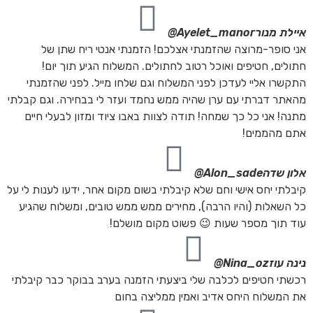
איילת מנור
Ayelet_manor@
אני סופר-מרוצה שהזמנתי אצלכם! הזמנתי אנטי ריח שתן של
חתולים, חטיפים ואוכל רטוב לחתולים. המשלוח הגיע תוך יום!
התקשרו אליי לעדכן לפני המשלוח וגם שלחו מייל. לפני שהזמנתי
מהאתר דברתי עם ערן שהיה ממש נחמד ועזר לי בבחירה. וגם קבלתי
מתנה! אני כל כך שמחה! תודה לצוות באבו ציוד ומזון לבעלי חיים
אתם מהממים!
אלון שדה
Alon_sade@
קיבלתי יחס אישי וחם שלא קיבלתי בשום מקום אחר, ידעו לענות לי על
כל השאלות (והיו הרבה), מחירים ממש ממש טובים, ומשלוח שהגיע
עוד תוך מספר שעות 😉 פשוט מקום מושלם!
נינה עוז
Nina_oz@
רכשתי חטיפים לכלבה שלי ביצעתי הזמנה בערב בבוקר כבר קיבלתי
את המשלוח היחס אדיב ואמין ממליצה בחום